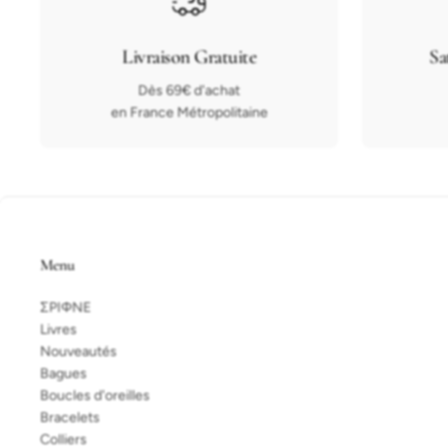
Livraison Gratuite
Sa
Dès 69€ d'achat
en France Métropolitaine
Menu
ΣPIΦNE
Livres
Nouveautés
Bagues
Boucles d'oreilles
Bracelets
Colliers