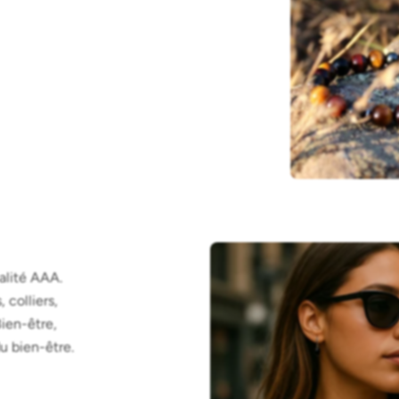
alité AAA.
 colliers,
Bien-être,
u bien-être.