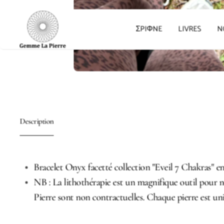
ΣPIΦNE
LIVRES
N
Description
Bracelet Onyx facetté collection "Eveil 7 Chakras" en
NB : La lithothérapie est un magnifique outil pour 
Pierre sont non contractuelles. Chaque pierre est un