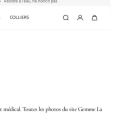
Résiste à l'eau, ne noircit pas
ivré dans son écrin raffiné, prêt à offrir
S
COLLIERS
ent médical. Toutes les photos du site Gemme La